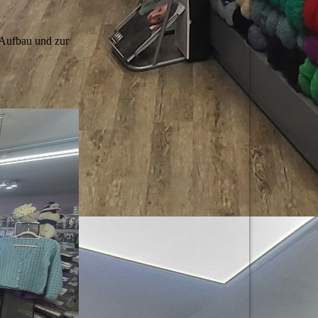
 Aufbau und zur